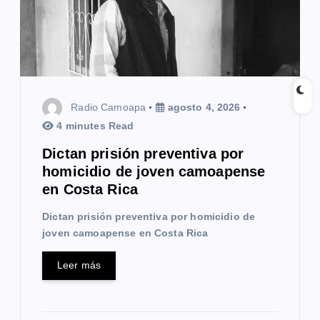
e
e
n
t
Radio Camoapa
agosto 4, 2026
4 minutes Read
r
Dictan prisión preventiva por
a
homicidio de joven camoapense
en Costa Rica
d
Dictan prisión preventiva por homicidio de
a
joven camoapense en Costa Rica
s
Leer más