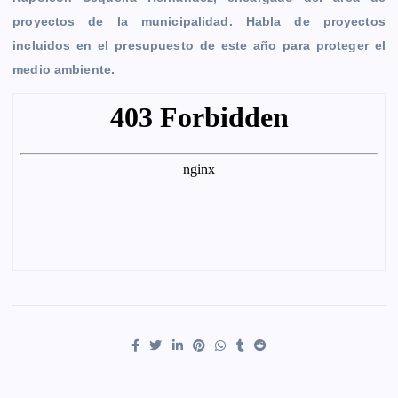
b
e
s
l
L
t
g
g
proyectos de la municipalidad. Habla de proyectos
o
n
A
i
r
e
incluidos en el presupuesto de este año para proteger el
o
g
p
n
a
r
medio ambiente.
k
e
p
k
m
r