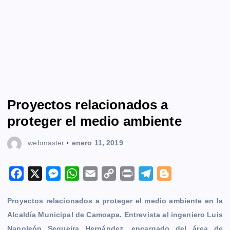
Proyectos relacionados a
proteger el medio ambiente
webmaster
enero 11, 2019
F
X
M
W
E
C
P
T
B
a
e
h
m
o
r
e
l
Proyectos relacionados a proteger el medio ambiente en la
c
s
a
a
p
i
l
o
Alcaldía Municipal de Camoapa. Entrevista al ingeniero Luis
e
s
t
i
y
n
e
g
Napoleón Sequeira Hernández, encargado del área de