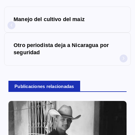
N
Manejo del cultivo del maiz
a
v
Otro periodista deja a Nicaragua por
e
seguridad
g
a
c
Publicaciones relacionadas
i
ó
n
d