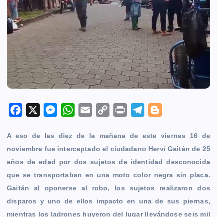
F
X
M
W
E
C
P
T
B
a
e
h
m
o
r
e
l
A eso de las diez de la mañana de este viernes 16 de
c
s
a
a
p
i
l
o
noviembre fue interceptado el ciudadano Herví Gaitán de 25
e
s
t
i
y
n
e
g
años de edad por dos sujetos de identidad desconocida
b
e
s
l
L
t
g
g
que se transportaban en una moto color negra sin placa.
o
n
A
i
r
e
Gaitán al oponerse al robo, los sujetos realizaron dos
o
g
p
n
a
r
disparos y uno de ellos impacto en una de sus piernas,
k
e
p
k
m
mientras los ladrones huyeron del lugar llevándose seis mil