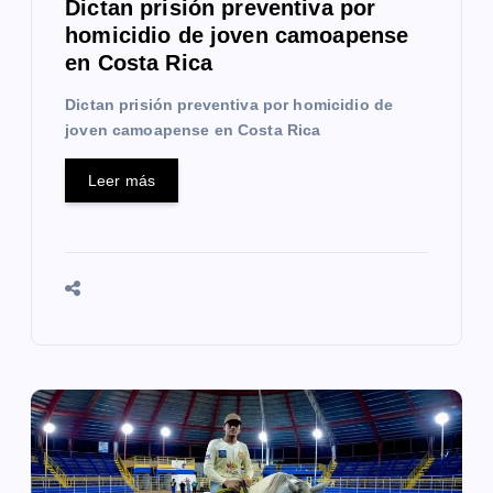
a
Dictan prisión preventiva por
homicidio de joven camoapense
d
en Costa Rica
a
Dictan prisión preventiva por homicidio de
s
joven camoapense en Costa Rica
Leer más