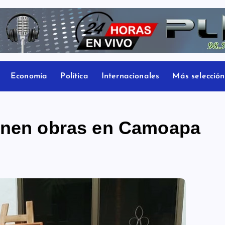
Economía
Política
Internacionales
Más selección
ponen obras en Camoapa