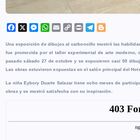
F
X
M
W
E
C
P
T
B
a
e
h
m
o
r
e
l
Una exposición de dibujos al carboncillo mostró las habilida
c
s
a
a
p
i
l
o
fue promovida por el taller experimental de arte moderno, di
e
s
t
i
y
n
e
g
pasado sábado 27 de octubre y se expusieron casi 50 dibujo
b
e
s
l
L
t
g
g
Las obras estuvieron expuestas en el salón principal del Hote
o
n
A
i
r
e
o
g
p
n
a
r
La niña Eybory Duarte Salazar tiene ocho meses de participa
k
e
p
k
m
obras y se mostró satisfecha con su inspiración.
r