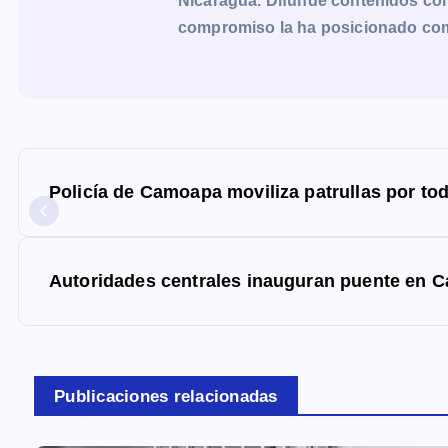
Nicaragua. Difunde contenidos con 
compromiso la ha posicionado como 
N
a
Policía de Camoapa moviliza patrullas por tod
v
e
g
Autoridades centrales inauguran puente en 
a
c
i
Publicaciones relacionadas
ó
n