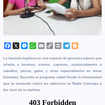
F
X
M
W
E
C
P
T
B
a
e
h
m
o
r
e
l
La fasciola hepática es una especie de gusanos planos que
c
s
a
a
p
i
l
o
infecta a bovinos, ovinos, caprinos, ocasionalmente a
e
s
t
i
y
n
e
g
caballos, perros, gatos y otros especialmente en áreas
b
e
s
l
L
t
g
g
húmedas.
Escuche el programa radial Desde la Universidad
o
n
A
i
r
e
que se transmite todos los miércoles en Radio Camoapa a
o
g
p
n
a
r
las once de la mañana.
k
e
p
k
m
r