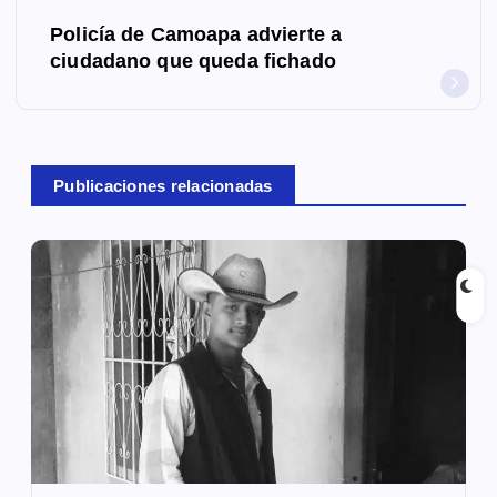
e
Policía de Camoapa advierte a
g
ciudadano que queda fichado
a
c
Publicaciones relacionadas
i
ó
n
d
e
e
n