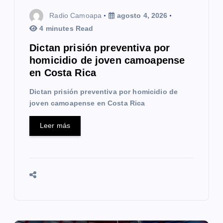
t
Radio Camoapa
agosto 4, 2026
r
4 minutes Read
a
Dictan prisión preventiva por
homicidio de joven camoapense
d
en Costa Rica
a
Dictan prisión preventiva por homicidio de
s
joven camoapense en Costa Rica
Leer más