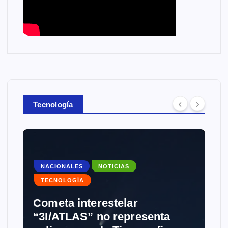
Tecnología
ICIAS
telar
NOTICIAS
TECNOLOGÍA
 representa