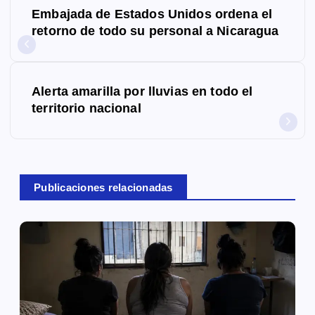
Embajada de Estados Unidos ordena el
a
retorno de todo su personal a Nicaragua
v
e
Alerta amarilla por lluvias en todo el
g
territorio nacional
a
c
Publicaciones relacionadas
i
ó
n
d
e