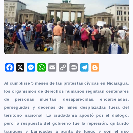
F
X
M
W
E
C
P
T
B
a
e
h
m
o
r
e
l
Al cumplirse 5 meses de las protestas cívicas en Nicaragua,
c
s
a
a
p
i
l
o
los organismos de derechos humanos registran centenares
e
s
t
i
y
n
e
g
de personas muertas, desaparecidas, encarceladas,
b
e
s
l
L
t
g
g
perseguidas y decenas de miles desplazadas fuera del
o
n
A
i
r
e
territorio nacional. La ciudadanía apostó por el dialogo,
o
g
p
n
a
r
pero la respuesta del gobierno fue la represión, quitando
k
e
p
k
m
tranques y barricadas a punta de fuego y con el uso