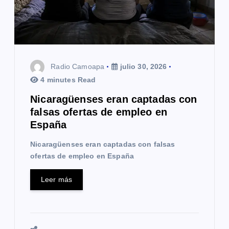
e
n
t
Radio Camoapa
julio 30, 2026
r
4 minutes Read
a
Nicaragüenses eran captadas con
falsas ofertas de empleo en
d
España
a
Nicaragüenses eran captadas con falsas
s
ofertas de empleo en España
Leer más