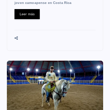
s
joven camoapense en Costa Rica
Leer más