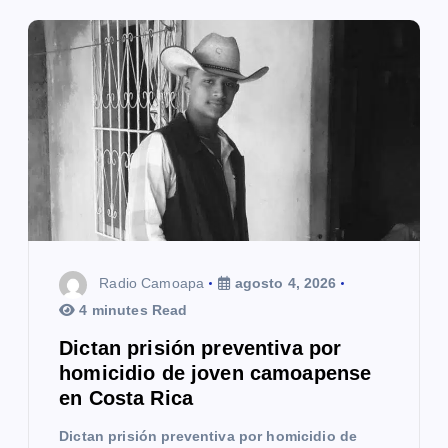
ó
n
d
e
e
n
t
Radio Camoapa
agosto 4, 2026
r
4 minutes Read
a
Dictan prisión preventiva por
homicidio de joven camoapense
d
en Costa Rica
a
Dictan prisión preventiva por homicidio de