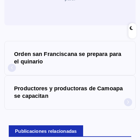
N
Orden san Franciscana se prepara para
a
el quinario
v
e
Productores y productoras de Camoapa
g
se capacitan
a
c
Publicaciones relacionadas
i