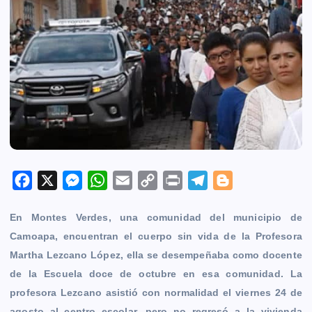
F
X
M
W
E
C
P
T
B
a
e
h
m
o
r
e
l
En Montes Verdes, una comunidad del municipio de
c
s
a
a
p
i
l
o
Camoapa, encuentran el cuerpo sin vida de la Profesora
e
s
t
i
y
n
e
g
Martha Lezcano López, ella se desempeñaba como docente
b
e
s
l
L
t
g
g
de la Escuela doce de octubre en esa comunidad. La
o
n
A
i
r
e
profesora Lezcano asistió con normalidad el viernes 24 de
o
g
p
n
a
r
agosto al centro escolar, pero no regresó a la vivienda