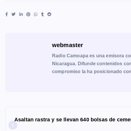
webmaster
Radio Camoapa es una emisora co
Nicaragua. Difunde contenidos con 
compromiso la ha posicionado como 
N
a
Asaltan rastra y se llevan 640 bolsas de cem
v