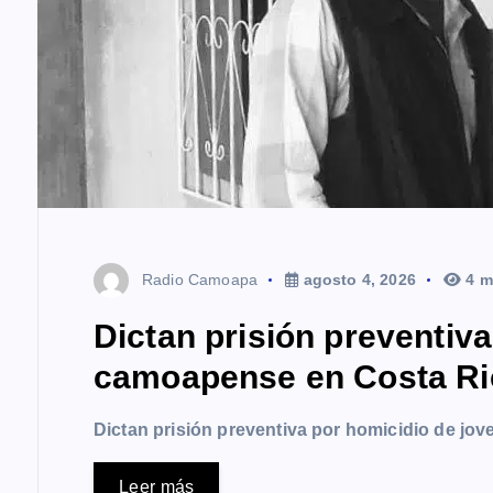
a
s
Radio Camoapa
agosto 4, 2026
4 m
Dictan prisión preventiv
camoapense en Costa Ri
Dictan prisión preventiva por homicidio de j
Leer más