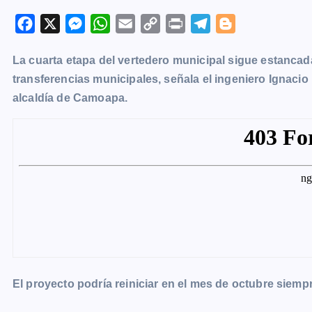
F
X
M
W
E
C
P
T
B
a
e
h
m
o
r
e
l
La cuarta etapa del vertedero municipal sigue estancad
c
s
a
a
p
i
l
o
transferencias municipales, señala el ingeniero Ignacio
e
s
t
i
y
n
e
g
alcaldía de Camoapa.
b
e
s
l
L
t
g
g
o
n
A
i
r
e
o
g
p
n
a
r
k
e
p
k
m
r
El proyecto podría reiniciar en el mes de octubre sie