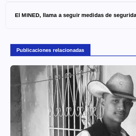
e
g
El MINED, llama a seguir medidas de segurida
a
c
i
Publicaciones relacionadas
ó
n
d
e
e
n
t
r
a
d