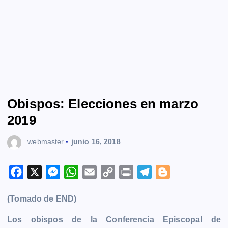
Obispos: Elecciones en marzo
2019
webmaster
junio 16, 2018
F
X
M
W
E
C
P
T
B
a
e
h
m
o
r
e
l
(Tomado de END)
c
s
a
a
p
i
l
o
e
s
t
i
y
n
e
g
Los obispos de la Conferencia Episcopal de