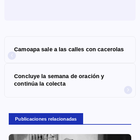
N
Camoapa sale a las calles con cacerolas
a
v
Concluye la semana de oración y
e
continúa la colecta
g
a
c
Publicaciones relacionadas
i