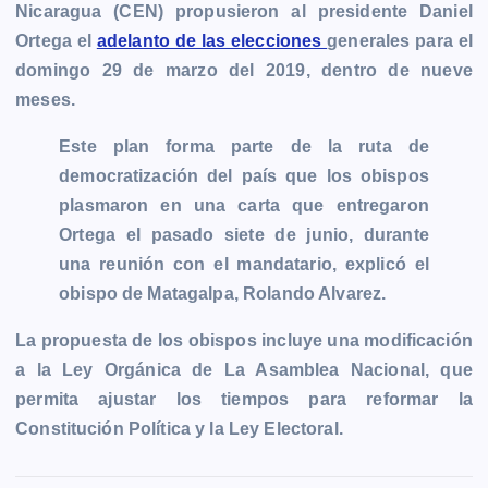
b
e
s
l
L
t
g
g
Nicaragua (CEN) propusieron al presidente Daniel
o
n
A
i
r
e
Ortega el
adelanto de las elecciones
generales para el
o
g
p
n
a
r
domingo 29 de marzo del 2019, dentro de nueve
k
e
p
k
m
meses.
r
Este plan forma parte de la ruta de
democratización del país que los obispos
plasmaron en una carta que entregaron
Ortega el pasado siete de junio, durante
una reunión con el mandatario, explicó el
obispo de Matagalpa, Rolando Alvarez.
La propuesta de los obispos incluye una modificación
a la Ley Orgánica de La Asamblea Nacional, que
permita ajustar los tiempos para reformar la
Constitución Política y la Ley Electoral.