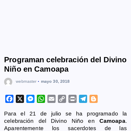
Programan celebración del Divino
Niño en Camoapa
webmaster
mayo 30, 2018
F
X
M
W
E
C
P
T
B
a
e
h
m
o
r
e
l
Para el 21 de julio se ha programado la
c
s
a
a
p
i
l
o
celebración del Divino Niño en
Camoapa
.
e
s
t
i
y
n
e
g
Aparentemente los sacerdotes de las