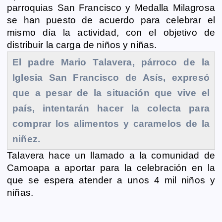
b
e
s
l
L
t
g
g
parroquias San Francisco y Medalla Milagrosa
o
n
A
i
r
e
se han puesto de acuerdo para celebrar el
o
g
p
n
a
r
mismo día la actividad, con el objetivo de
k
e
p
k
m
distribuir la carga de niños y niñas.
r
El padre Mario Talavera, párroco de la
Iglesia San Francisco de Asís, expresó
que a pesar de la situación que vive el
país, intentarán hacer la colecta para
comprar los alimentos y caramelos de la
niñez.
Talavera hace un llamado a la comunidad de
Camoapa a aportar para la celebración en la
que se espera atender a unos 4 mil niños y
niñas.