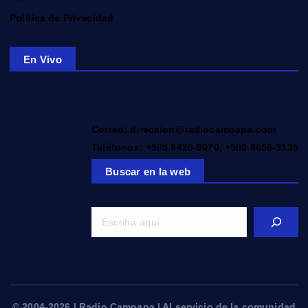
Política de Privacidad
En Vivo
Correo: direccion@radiocamoapa.com
Teléfonos: +505 8420-9070, +505 8656-3135
Buscar en la web
© 2004-2026 | Radio Camoapa | Al servicio de la comunidad