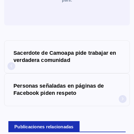
país.
N
Sacerdote de Camoapa pide trabajar en
a
verdadera comunidad
v
e
Personas señaladas en páginas de
g
Facebook piden respeto
a
c
Publicaciones relacionadas
i