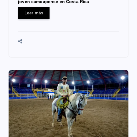
joven camoapense en Costa Rica
s
Leer más