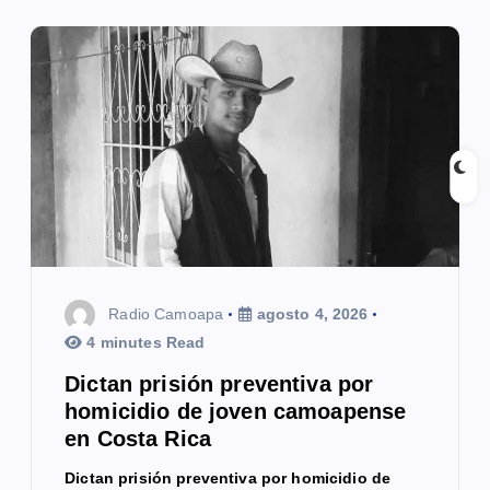
ó
n
d
e
e
n
t
Radio Camoapa
agosto 4, 2026
r
4 minutes Read
a
Dictan prisión preventiva por
homicidio de joven camoapense
d
en Costa Rica
a
Dictan prisión preventiva por homicidio de