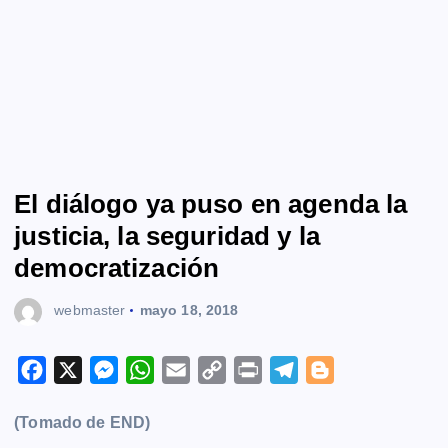
El diálogo ya puso en agenda la
justicia, la seguridad y la
democratización
webmaster
mayo 18, 2018
F
X
M
W
E
C
P
T
B
a
e
h
m
o
r
e
l
(Tomado de END)
c
s
a
a
p
i
l
o