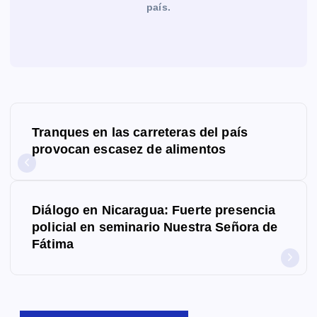
país.
N
Tranques en las carreteras del país
a
provocan escasez de alimentos
v
e
Diálogo en Nicaragua: Fuerte presencia
g
policial en seminario Nuestra Señora de
Fátima
a
c
i