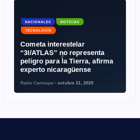
NACIONALES
NOTICIAS
TECNOLOGÍA
Cometa interestelar
NOTIC
“3I/ATLAS” no representa
peligro para la Tierra, afirma
Groki
experto nicaragüense
Wikip
Radio Camoapa
octubre 31, 2025
Radio C