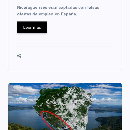
s
Nicaragüenses eran captadas con falsas
ofertas de empleo en España
Leer más