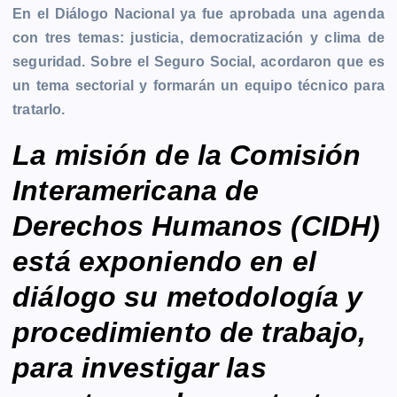
e
s
t
i
y
n
e
g
En el Diálogo Nacional ya fue aprobada una agenda
b
e
s
l
L
t
g
g
con tres temas: justicia, democratización y clima de
o
n
A
i
r
e
seguridad. Sobre el Seguro Social, acordaron que es
o
g
p
n
a
r
un tema sectorial y formarán un equipo técnico para
k
e
p
k
m
tratarlo.
r
La misión de la Comisión
Interamericana de
Derechos Humanos (CIDH)
está exponiendo en el
diálogo su metodología y
procedimiento de trabajo,
para investigar las