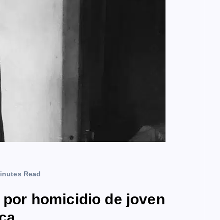
inutes Read
a por homicidio de joven
ca