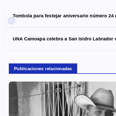
N
a
Tombola para festejar aniversario número 24 d
v
e
g
UNA Camoapa celebra a San Isidro Labrador c
a
c
i
Publicaciones relacionadas
ó
n
d
e
e
n