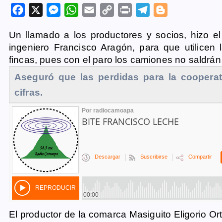
F
X
M
W
E
C
P
T
B
a
e
h
m
o
r
e
l
Un llamado a los productores y socios, hizo el
c
s
a
a
p
i
l
o
ingeniero Francisco Aragón, para que utilicen
e
s
t
i
y
n
e
g
fincas, pues con el paro los camiones no saldrán 
b
e
s
l
L
t
g
g
Aseguró que las perdidas para la cooperat
o
n
A
i
r
e
cifras.
o
g
p
n
a
r
k
e
p
k
m
r
El productor de la comarca Masiguito Eligorio O