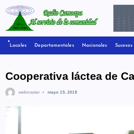
S
a
l
t
Radio Camoapa
a
r
Locales
Departamentales
Nacionales
Sucesos
a
l
c
Cooperativa láctea de C
o
n
webmaster
mayo 15, 2018
t
e
n
i
d
o