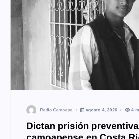
t
r
a
d
a
s
Radio Camoapa
agosto 4, 2026
4 m
Dictan prisión preventiv
camoapense en Costa Ri