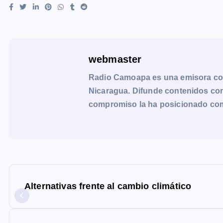
webmaster
Radio Camoapa es una emisora co
Nicaragua. Difunde contenidos con 
compromiso la ha posicionado como 
N
a
Alternativas frente al cambio climático
v
e