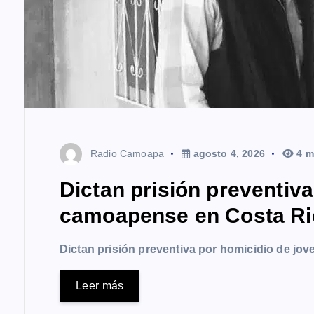
s
Radio Camoapa
agosto 4, 2026
4 m
Dictan prisión preventiv
camoapense en Costa Ri
Dictan prisión preventiva por homicidio de j
Leer más