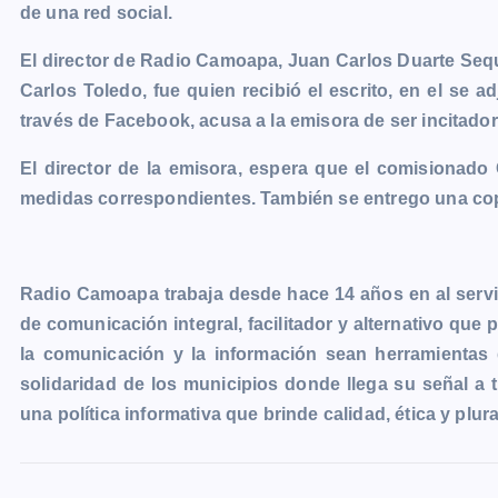
de una red social.
e
s
t
i
y
n
e
g
b
e
s
l
L
t
g
g
El director de
Radio Camoapa
, Juan Carlos Duarte Sequ
o
n
A
i
r
e
Carlos Toledo, fue quien recibió el escrito, en el se 
o
g
p
n
a
r
través de Facebook, acusa a la emisora de ser incitadore
k
e
p
k
m
El director de la emisora, espera que el comisionado 
r
medidas correspondientes. También se entrego una copia
Radio Camoapa trabaja desde hace 14 años en al servi
de comunicación integral, facilitador y alternativo que
la comunicación y la información sean herramientas qu
solidaridad de los municipios donde llega su señal a
una política informativa que brinde calidad, ética y plura