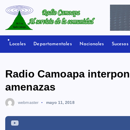
S
a
l
t
Radio Camoapa
a
r
Locales
Departamentales
Nacionales
Sucesos
a
l
c
Radio Camoapa interpon
o
n
amenazas
t
e
webmaster
mayo 11, 2018
n
i
d
o