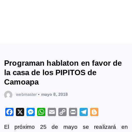
Programan hablaton en favor de
la casa de los PIPITOS de
Camoapa
webmaster
mayo 8, 2018
F
X
M
W
E
C
P
T
B
a
e
h
m
o
r
e
l
El próximo 25 de mayo se realizará en
c
s
a
a
p
i
l
o