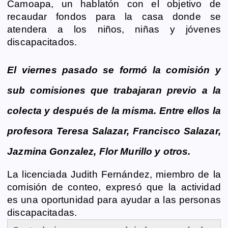
Camoapa, un hablatón con el objetivo de
e
s
t
i
y
n
e
g
recaudar fondos para la casa donde se
b
e
s
l
L
t
g
g
atendera a los niños, niñas y jóvenes
o
n
A
i
r
e
discapacitados.
o
g
p
n
a
r
k
e
p
k
m
El viernes pasado se formó la comisión y
r
sub comisiones que trabajaran previo a la
colecta y después de la misma. Entre ellos la
profesora Teresa Salazar, Francisco Salazar,
Jazmina Gonzalez, Flor Murillo y otros.
La licenciada Judith Fernández, miembro de la
comisión de conteo, expresó que la actividad
es una oportunidad para ayudar a las personas
discapacitadas.