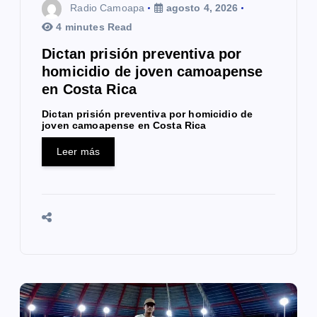
Radio Camoapa
agosto 4, 2026
r
4 minutes Read
a
Dictan prisión preventiva por
homicidio de joven camoapense
d
en Costa Rica
a
Dictan prisión preventiva por homicidio de
joven camoapense en Costa Rica
s
Leer más