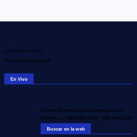
¿Quiénes somos?
Política de Privacidad
En Vivo
Correo: direccion@radiocamoapa.com
Teléfonos: +505 8420-9070, +505 8656-3135
Buscar en la web