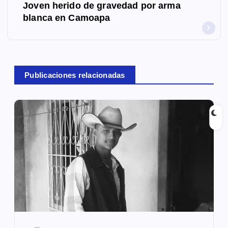
Joven herido de gravedad por arma
g
blanca en Camoapa
a
c
Publicaciones relacionadas
i
ó
n
d
e
e
n
t