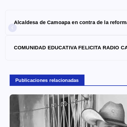
N
a
Alcaldesa de Camoapa en contra de la reform
v
e
g
COMUNIDAD EDUCATIVA FELICITA RADIO C
a
c
i
Publicaciones relacionadas
ó
n
d
e
e
n