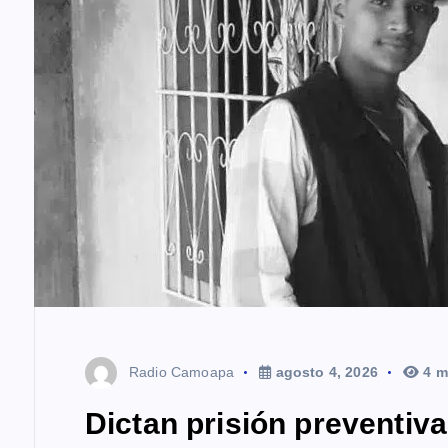
t
r
a
d
a
s
Radio Camoapa
agosto 4, 2026
4 m
Dictan prisión preventiv