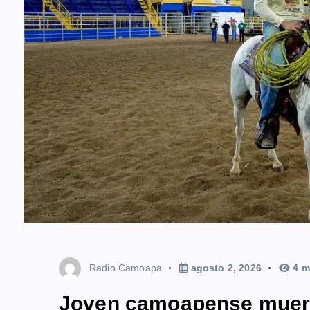
Radio Camoapa
agosto 2, 2026
4 m
Joven camoapense muere 