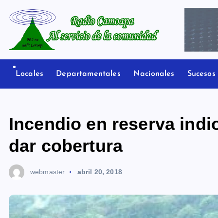
S
a
l
t
Radio Camoapa
a
r
Locales
Departamentales
Nacionales
Sucesos
a
l
c
Incendio en reserva indi
o
n
dar cobertura
t
e
webmaster
abril 20, 2018
n
i
d
o