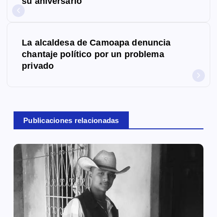
su aniversario
v
e
La alcaldesa de Camoapa denuncia
g
chantaje político por un problema
privado
a
c
i
Publicaciones relacionadas
ó
n
d
e
e