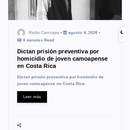
n
t
r
Radio Camoapa
agosto 4, 2026
a
4 minutes Read
Dictan prisión preventiva por
d
homicidio de joven camoapense
a
en Costa Rica
s
Dictan prisión preventiva por homicidio de
joven camoapense en Costa Rica
Leer más