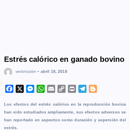
Estrés calórico en ganado bovino
webmaster
abril 18, 2018
F
X
M
W
E
C
P
T
B
a
e
h
m
o
r
e
l
Los efectos del estrés calórico en la reproducción bovina
c
s
a
a
p
i
l
o
han sido estudiados ampliamente, sus efectos adversos se
e
s
t
i
y
n
e
g
han reportado en aspectos como duración y aspersión del
b
e
s
l
L
t
g
g
estrés.
o
n
A
i
r
e