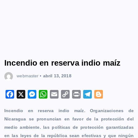
Incendio en reserva indio maíz
webmaster
abril 13, 2018
F
X
M
W
E
C
P
T
B
a
e
h
m
o
r
e
l
Incendio en reserva indio maíz. Organizaciones de
c
s
a
a
p
i
l
o
Nicaragua se pronuncian en favor de la protección del
e
s
t
i
y
n
e
g
medio ambiente. las políticas de protección garantizadas
b
e
s
l
L
t
g
g
en las leyes de la república sean efectivas y que ningún
o
n
A
i
r
e