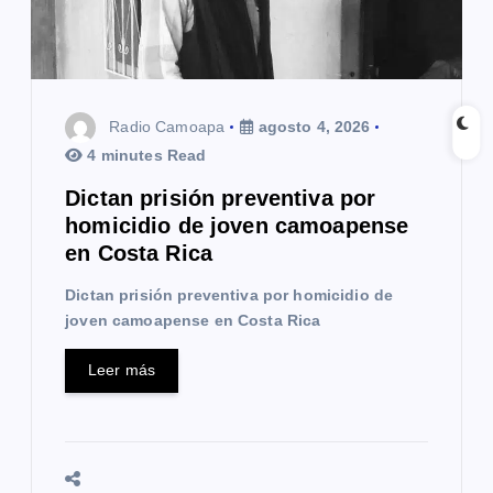
e
n
t
Radio Camoapa
agosto 4, 2026
r
4 minutes Read
a
Dictan prisión preventiva por
homicidio de joven camoapense
d
en Costa Rica
a
Dictan prisión preventiva por homicidio de
s
joven camoapense en Costa Rica
Leer más