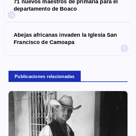
71 nuevos maestros de primaria para el
a
departamento de Boaco
v
e
Abejas africanas invaden la Iglesia San
g
Francisco de Camoapa
a
c
Publicaciones relacionadas
i
ó
n
d
e