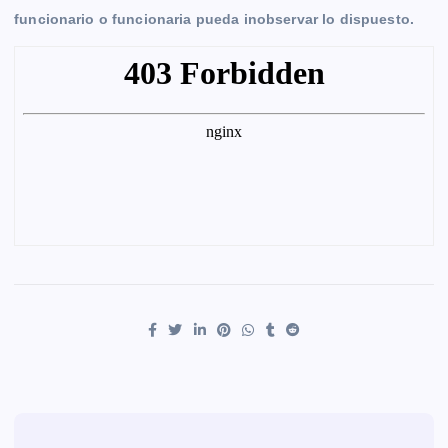
funcionario o funcionaria pueda inobservar lo dispuesto.
o
g
p
n
a
r
k
e
p
k
m
r