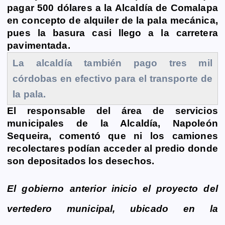
b
e
s
l
L
t
g
g
pagar 500 dólares a la Alcaldía de Comalapa
o
n
A
i
r
e
en concepto de alquiler de la pala mecánica,
o
g
p
n
a
r
pues la basura casi llego a la carretera
k
e
p
k
m
pavimentada.
r
La alcaldía también pago tres mil
córdobas en efectivo para el transporte de
la pala.
El responsable del área de servicios
municipales de la Alcaldía, Napoleón
Sequeira, comentó que ni los camiones
recolectares podían acceder al predio donde
son depositados los desechos.
El gobierno anterior inicio el proyecto del
vertedero municipal, ubicado en la