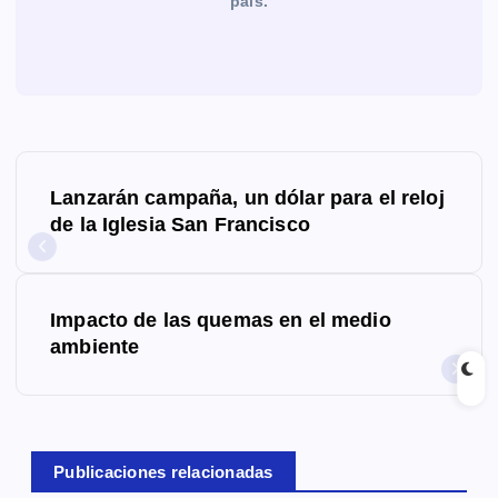
país.
N
Lanzarán campaña, un dólar para el reloj
a
de la Iglesia San Francisco
v
e
Impacto de las quemas en el medio
g
ambiente
a
c
Publicaciones relacionadas
i