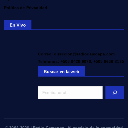
Política de Privacidad
En Vivo
Correo: direccion@radiocamoapa.com
Teléfonos: +505 8420-9070, +505 8656-3135
Buscar en la web
© 2004-2026 | Radio Camoapa | Al servicio de la comunidad