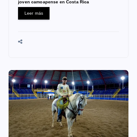
joven camoapense en Costa Rica
s
Leer más