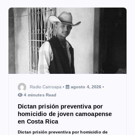
ó
n
d
e
e
n
t
Radio Camoapa
agosto 4, 2026
r
4 minutes Read
a
Dictan prisión preventiva por
homicidio de joven camoapense
d
en Costa Rica
a
Dictan prisión preventiva por homicidio de