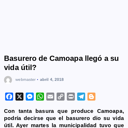
Basurero de Camoapa llegó a su
vida útil?
webmaster
abril 4, 2018
F
X
M
W
E
C
P
T
B
a
e
h
m
o
r
e
l
Con tanta basura que produce
Camoapa
,
c
s
a
a
p
i
l
o
podría decirse que el basurero dio su vida
e
s
t
i
y
n
e
g
útil. Ayer martes la municipalidad tuvo que