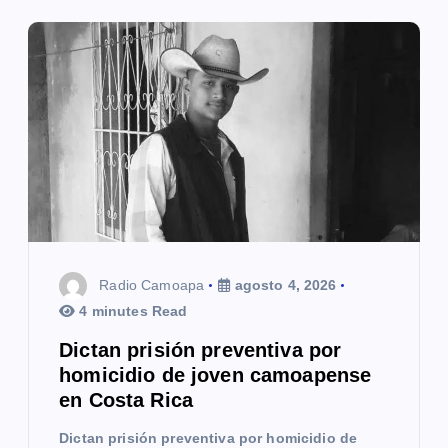
ó
n
d
e
e
n
t
Radio Camoapa
agosto 4, 2026
r
4 minutes Read
a
Dictan prisión preventiva por
homicidio de joven camoapense
d
en Costa Rica
a
Dictan prisión preventiva por homicidio de