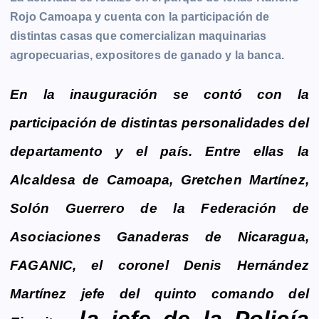
b
e
s
l
L
t
g
g
Rojo
Camoapa
y cuenta con la participación de
o
n
A
i
r
e
distintas casas que comercializan maquinarias
o
g
p
n
a
r
agropecuarias, expositores de ganado y la banca.
k
e
p
k
m
r
En la inauguración se contó con la
participación de distintas personalidades del
departamento y el país. Entre ellas la
Alcaldesa de Camoapa, Gretchen Martínez,
Solón Guerrero de la Federación de
Asociaciones Ganaderas de Nicaragua,
FAGANIC, el coronel Denis Hernández
Martínez jefe del quinto comando del