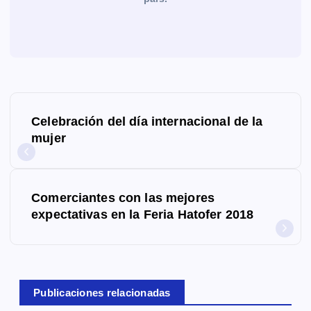
N
Celebración del día internacional de la
a
mujer
v
e
Comerciantes con las mejores
g
expectativas en la Feria Hatofer 2018
a
c
Publicaciones relacionadas
i