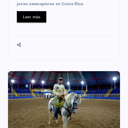
s
joven camoapense en Costa Rica
Leer más