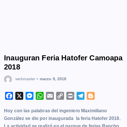
Inauguran Feria Hatofer Camoapa
2018
webmaster
marzo 9, 2018
F
X
M
W
E
C
P
T
B
a
e
h
m
o
r
e
l
Hoy con las palabras del ingeniero Maximiliano
c
s
a
a
p
i
l
o
González se dio por inaugurada la feria Hatofer 2018.
e
s
t
i
y
n
e
g
La actividad se realizó en el parque de ferias Rancho