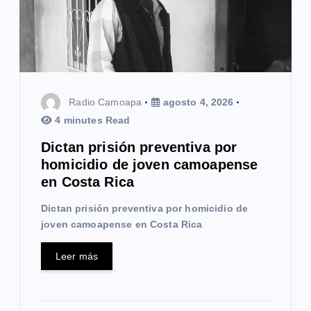
e
e
n
t
Radio Camoapa
agosto 4, 2026
r
4 minutes Read
a
Dictan prisión preventiva por
homicidio de joven camoapense
d
en Costa Rica
a
Dictan prisión preventiva por homicidio de
s
joven camoapense en Costa Rica
Leer más