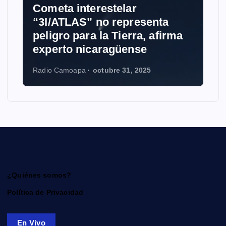
ometa interestelar
NOTICIAS
3I/ATLAS” no representa
eligro para la Tierra, afirma
Grokipe
xperto nicaragüense
Wikiped
dio Camoapa
octubre 31, 2025
Radio Camo
¿Quiénes somos?
Política de Privacidad
En Vivo