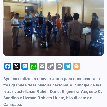
F
X
M
W
E
C
P
T
B
a
e
h
m
o
r
e
l
Ayer se realizó un conversatorio para conmemorar a
c
s
a
a
p
i
l
o
tres grandes de la historia nacional, el príncipe de las
e
s
t
i
y
n
e
g
letras castellanas Rubén Darío, El general Augusto C.
b
e
s
l
L
t
g
g
Sandino y Hernán Robleto Huete, hijo dilecto de
o
n
A
i
r
e
Camoapa.
o
g
p
n
a
r