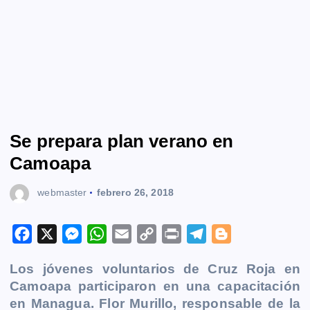
Se prepara plan verano en
Camoapa
webmaster
febrero 26, 2018
F
X
M
W
E
C
P
T
B
a
e
h
m
o
r
e
l
Los jóvenes voluntarios de Cruz Roja en
c
s
a
a
p
i
l
o
Camoapa
participaron en una capacitación
e
s
t
i
y
n
e
g
en Managua.
Flor Murillo, responsable de la