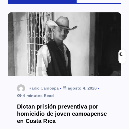
ó
n
d
e
e
n
t
r
Radio Camoapa
agosto 4, 2026
a
4 minutes Read
Dictan prisión preventiva por
d
homicidio de joven camoapense
a
en Costa Rica