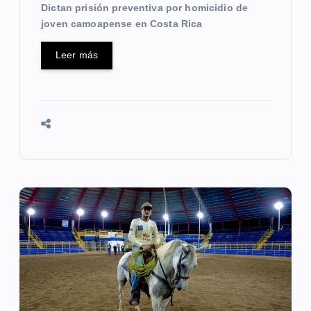
s
Dictan prisión preventiva por homicidio de
joven camoapense en Costa Rica
Leer más