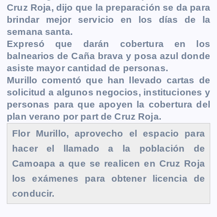
b
e
s
l
L
t
g
g
Cruz Roja, dijo que la preparación se da para
o
n
A
i
r
e
brindar mejor servicio en los días de la
o
g
p
n
a
r
semana santa.
k
e
p
k
m
Expresó que darán cobertura en los
balnearios de Caña brava y posa azul donde
r
asiste mayor cantidad de personas.
Murillo comentó que han llevado cartas de
solicitud a algunos negocios, instituciones y
personas para que apoyen la cobertura del
plan verano por part de Cruz Roja.
Flor Murillo, aprovecho el espacio para
hacer el llamado a la población de
Camoapa a que se realicen en Cruz Roja
los exámenes para obtener licencia de
conducir.