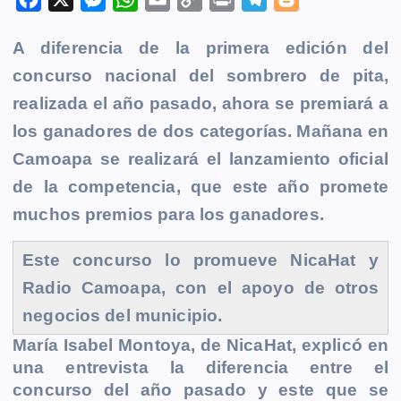
a
e
h
m
o
r
e
l
A diferencia de la primera edición del
c
s
a
a
p
i
l
o
concurso nacional del sombrero de pita,
e
s
t
i
y
n
e
g
b
e
s
l
L
t
g
g
realizada el año pasado, ahora se premiará a
o
n
A
i
r
e
los ganadores de dos categorías.
Mañana en
o
g
p
n
a
r
Camoapa
se realizará el lanzamiento oficial
k
e
p
k
m
de la competencia, que este año promete
r
muchos premios para los ganadores.
Este concurso lo promueve NicaHat y
Radio Camoapa, con el apoyo de otros
negocios del municipio.
María Isabel Montoya, de NicaHat, explicó en
una entrevista la diferencia entre el
concurso del año pasado y este que se