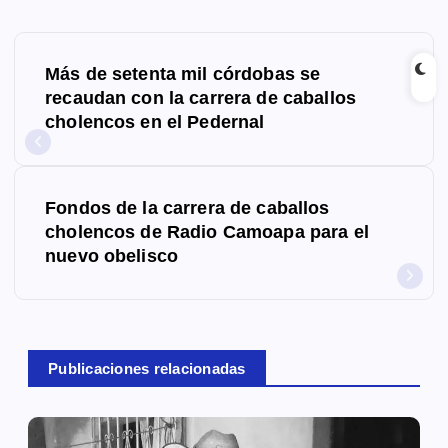
N
Más de setenta mil córdobas se
a
recaudan con la carrera de caballos
cholencos en el Pedernal
v
e
g
Fondos de la carrera de caballos
cholencos de Radio Camoapa para el
a
nuevo obelisco
c
i
ó
Publicaciones relacionadas
n