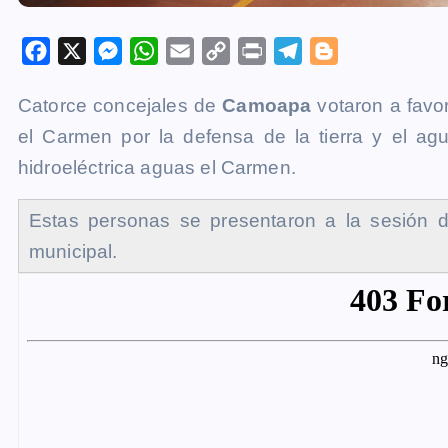
F
X
M
W
E
C
P
T
B
a
e
h
m
o
r
e
l
Catorce concejales de
Camoapa
votaron a favo
c
s
a
a
p
i
l
o
el Carmen por la defensa de la tierra y el ag
e
s
t
i
y
n
e
g
b
e
s
l
L
t
g
g
hidroeléctrica aguas el Carmen.
o
n
A
i
r
e
Estas personas se presentaron a la sesión de
o
g
p
n
a
r
k
e
p
k
m
municipal.
r