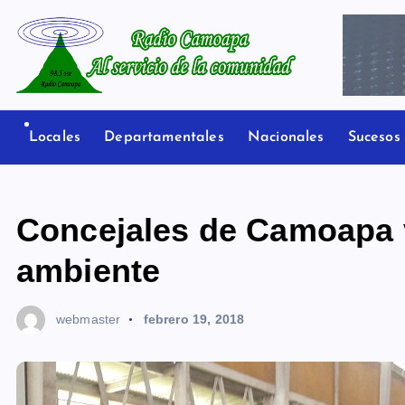
S
a
l
t
Radio Camoapa
a
r
Locales
Departamentales
Nacionales
Sucesos
a
l
c
Concejales de Camoapa v
o
n
ambiente
t
e
webmaster
febrero 19, 2018
n
i
d
o