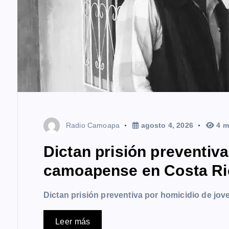
a
s
Radio Camoapa
agosto 4, 2026
4 m
Dictan prisión preventiv
camoapense en Costa Ri
Dictan prisión preventiva por homicidio de j
Leer más