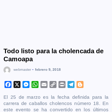
Todo listo para la cholencada de
Camoapa
webmaster
febrero 9, 2018
F
X
M
W
E
C
P
T
B
a
e
h
m
o
r
e
l
El 25 de marzo es la fecha definida para la
c
s
a
a
p
i
l
o
carrera de caballos cholencos número 18. En
e
s
t
i
y
n
e
g
este evento se ha convertido en los últimos