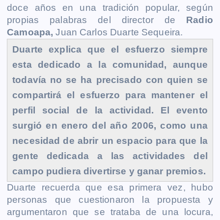
b
e
s
l
L
t
g
g
doce a
ñ
os en una tradición popular, según
o
n
A
i
r
e
propias palabras del director de
Radio
o
g
p
n
a
r
Camoapa,
Juan Carlos Duarte Sequeira.
k
e
p
k
m
Duarte explica que el esfuerzo siempre
r
esta dedicado a la comunidad, aunque
todavía no se ha precisado con quien se
compartirá el esfuerzo para mantener el
perfil social de la actividad.
El evento
surgió en enero del año 2006, como una
necesidad de abrir un espacio para que la
gente dedicada a las actividades del
campo pudiera divertirse y ganar premios.
Duarte recuerda que esa primera vez, hubo
personas que cuestionaron la propuesta y
argumentaron que se trataba de una locura,