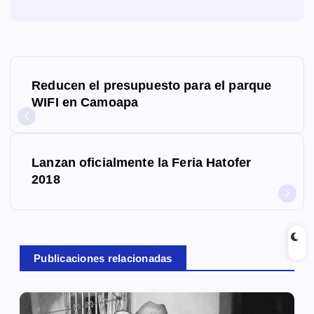
N
Reducen el presupuesto para el parque
a
WIFI en Camoapa
v
e
Lanzan oficialmente la Feria Hatofer
g
2018
a
c
Publicaciones relacionadas
i
ó