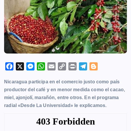
F
X
M
W
E
C
P
T
B
a
e
h
m
o
r
e
l
Nicaragua participa en el comercio justo como país
c
s
a
a
p
i
l
o
productor del café y en menor medida como el cacao,
e
s
t
i
y
n
e
g
miel, ajonjolí, marañón, entre otros. En el programa
b
e
s
l
L
t
g
g
radial «Desde La Universidad» le explicamos.
o
n
A
i
r
e
o
g
p
n
a
r
k
e
p
k
m