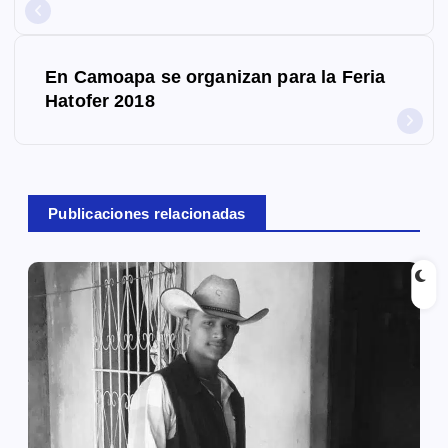
v
e
En Camoapa se organizan para la Feria
g
Hatofer 2018
a
c
Publicaciones relacionadas
i
ó
n
d
e
e