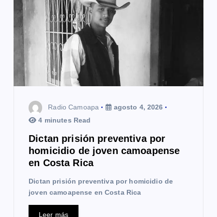
n
d
e
e
n
t
Radio Camoapa
agosto 4, 2026
r
4 minutes Read
a
Dictan prisión preventiva por
homicidio de joven camoapense
d
en Costa Rica
a
Dictan prisión preventiva por homicidio de
s
joven camoapense en Costa Rica
Leer más