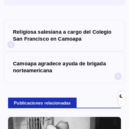
N
Religiosa salesiana a cargo del Colegio
a
San Francisco en Camoapa
v
e
Camoapa agradece ayuda de brigada
g
norteamericana
a
c
Publicaciones relacionadas
i
ó