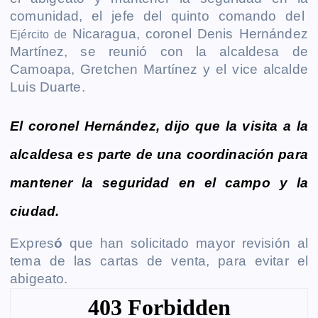
e
s
t
i
y
n
e
g
comunidad, el jefe del quinto comando del
b
e
s
l
L
t
g
g
Nicaragua, coronel Denis Hernández
Ejército de
o
n
A
i
r
e
Martínez, se reunió con la alcaldesa de
o
g
p
n
a
r
Camoapa, Gretchen Martínez y el vice alcalde
k
e
p
k
m
Luis Duarte.
r
El coronel Hernández, dijo que la visita a la
alcaldesa es parte de una coordinación para
mantener la seguridad en el campo y la
ciudad.
Expres
ó
que han solicitado mayor revisión al
tema de las cartas de venta, para evitar el
abigeato.