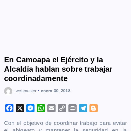
En Camoapa el Ejército y la
Alcaldía hablan sobre trabajar
coordinadamente
webmaster
enero 30, 2018
F
X
M
W
E
C
P
T
B
a
e
h
m
o
r
e
l
Con el objetivo de coordinar trabajo para evitar
c
s
a
a
p
i
l
o
el abigeato y mantener la seguridad en la