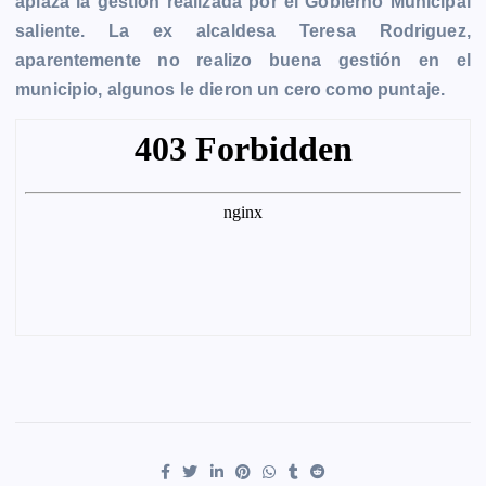
aplaza la gestión realizada por el Gobierno Municipal
e
s
t
i
y
n
e
g
saliente. La ex alcaldesa Teresa Rodriguez,
b
e
s
l
L
t
g
g
aparentemente no realizo buena gestión en el
o
n
A
i
r
e
municipio, algunos le dieron un cero como puntaje.
o
g
p
n
a
r
k
e
p
k
m
r