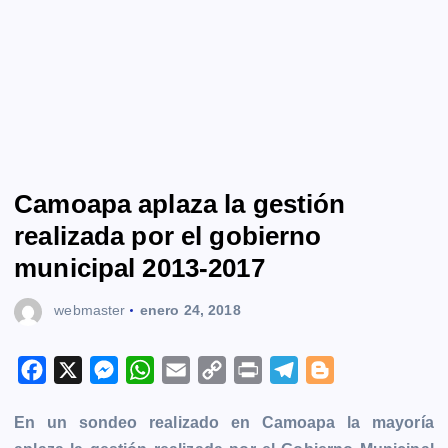
Camoapa aplaza la gestión
realizada por el gobierno
municipal 2013-2017
webmaster
enero 24, 2018
F
X
M
W
E
C
P
T
B
a
e
h
m
o
r
e
l
En un sondeo realizado en
Camoapa
la mayoría
c
s
a
a
p
i
l
o