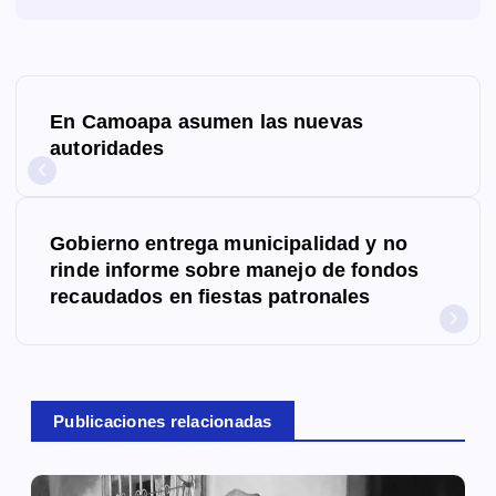
N
En Camoapa asumen las nuevas
a
autoridades
v
e
Gobierno entrega municipalidad y no
g
rinde informe sobre manejo de fondos
recaudados en fiestas patronales
a
c
i
Publicaciones relacionadas
ó
n