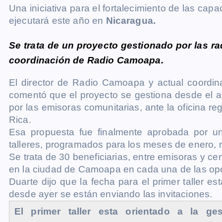
Una iniciativa para el fortalecimiento de las cap
c
s
a
a
p
i
l
o
ejecutará este año en
Nicaragua.
e
s
t
i
y
n
e
g
b
e
s
l
L
t
g
g
Se trata de un proyecto gestionado por las ra
o
n
A
i
r
e
coordinación de Radio Camoapa.
o
g
p
n
a
r
k
e
p
k
m
El director de Radio Camoapa y actual coordi
comentó que el proyecto se gestiona desde el añ
r
por las emisoras comunitarias, ante la oficina
Rica.
Esa propuesta fue finalmente aprobada por un
talleres, programados para los meses de enero,
Se trata de 30 beneficiarias, entre emisoras y c
en la ciudad de Camoapa en cada una de las op
Duarte dijo que la fecha para el primer taller 
desde ayer se están enviando las invitaciones.
El primer taller esta orientado a la g