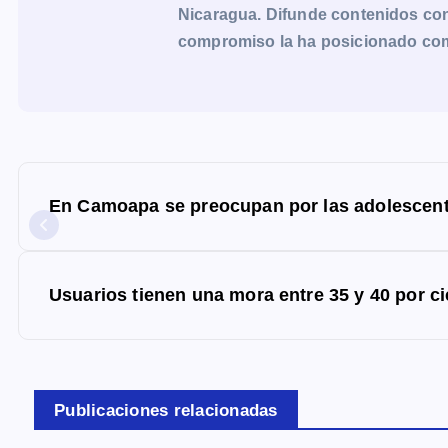
Nicaragua. Difunde contenidos con 
compromiso la ha posicionado como 
N
a
En Camoapa se preocupan por las adolescen
v
e
g
Usuarios tienen una mora entre 35 y 40 por
a
c
i
Publicaciones relacionadas
ó
n