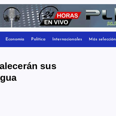
Economía
Política
Internacionales
Más selección
talecerán sus
agua