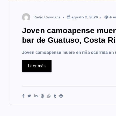
Radio Camoapa
agosto 2, 2026
4 m
Joven camoapense muere 
bar de Guatuso, Costa R
Joven camoapense muere en riña ocurrida en 
Leer más