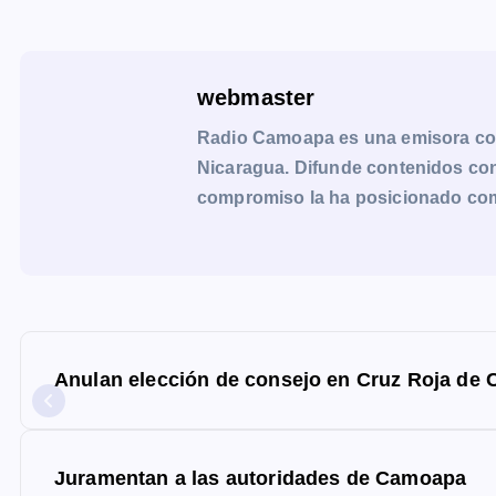
webmaster
Radio Camoapa es una emisora co
Nicaragua. Difunde contenidos con 
compromiso la ha posicionado como 
N
a
Anulan elección de consejo en Cruz Roja de
v
e
g
Juramentan a las autoridades de Camoapa