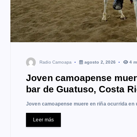
Radio Camoapa
agosto 2, 2026
4 m
Joven camoapense muere 
bar de Guatuso, Costa R
Joven camoapense muere en riña ocurrida en 
Leer más