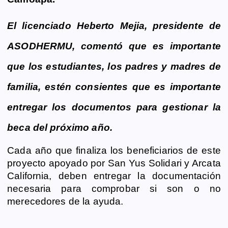
b
e
s
l
L
t
g
g
o
n
A
i
r
e
El licenciado Heberto Mejia, presidente de
o
g
p
n
a
r
k
e
p
k
m
ASODHERMU, comentó que es importante
r
que los estudiantes, los padres y madres de
familia, estén consientes que es importante
entregar los documentos para gestionar la
beca del próximo año.
Cada año que finaliza los beneficiarios de este
proyecto apoyado por San Yus Solidari y Arcata
California, deben entregar la documentación
necesaria para comprobar si son o no
merecedores de la ayuda.