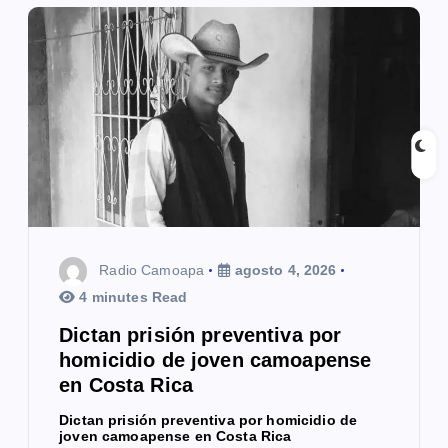
ó
n
d
e
e
n
t
Radio Camoapa
agosto 4, 2026
4 minutes Read
r
Dictan prisión preventiva por
a
homicidio de joven camoapense
en Costa Rica
d
Dictan prisión preventiva por homicidio de
a
joven camoapense en Costa Rica