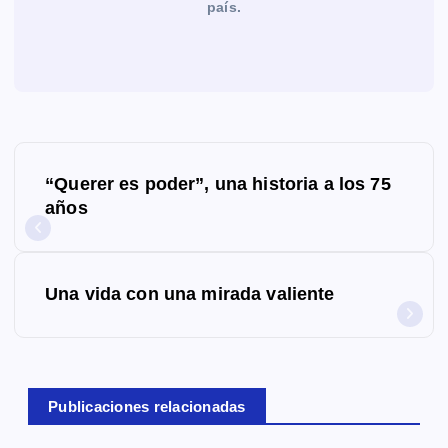
país.
N
“Querer es poder”, una historia a los 75
a
años
v
e
Una vida con una mirada valiente
g
a
c
Publicaciones relacionadas
i