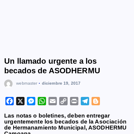
Un llamado urgente a los
becados de ASODHERMU
webmaster
diciembre 19, 2017
F
X
M
W
E
C
P
T
B
a
e
h
m
o
r
e
l
Las notas o boletines, deben entregar
c
s
a
a
p
i
l
o
urgentemente los becados de la Asociación
e
s
t
i
y
n
e
g
de Hermanamiento Municipal, ASODHERMU
Camoapa.