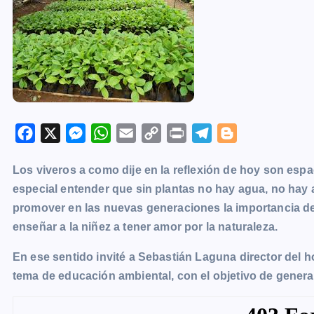
F
X
M
W
E
C
P
T
B
a
e
h
m
o
r
e
l
Los viveros a como dije en la reflexión de hoy son esp
c
s
a
a
p
i
l
o
especial entender que sin plantas no hay agua, no hay a
e
s
t
i
y
n
e
g
promover en las nuevas generaciones la importancia de 
b
e
s
l
L
t
g
g
enseñar a la niñez a tener amor por la naturaleza.
o
n
A
i
r
e
o
g
p
n
a
r
En ese sentido invité a Sebastián Laguna director del 
k
e
p
k
m
tema de educación ambiental, con el objetivo de generar
r