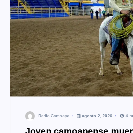
Radio Camoapa
agosto 2, 2026
4 m
Joven camoapense muere 