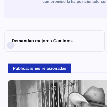
compromiso la ha posicionado como 
N
a
Demandan mejores Caminos.
v
e
g
a
Publicaciones relacionadas
c
i
ó
n
d