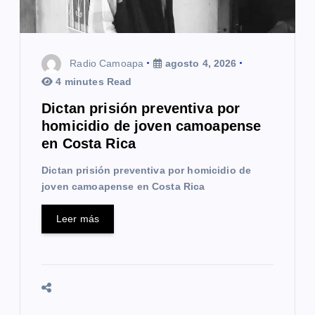
e
n
t
Radio Camoapa
agosto 4, 2026
4 minutes Read
r
Dictan prisión preventiva por
a
homicidio de joven camoapense
en Costa Rica
d
Dictan prisión preventiva por homicidio de
a
joven camoapense en Costa Rica
s
Leer más