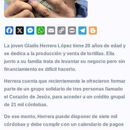
F
X
M
W
E
C
P
T
B
a
e
h
m
o
r
e
l
La joven Gladis Herrera López tiene 20 años de edad y
c
s
a
a
p
i
l
o
se dedica a la producción y venta de tortillas. Ella
e
s
t
i
y
n
e
g
junto a su familia trata de levantar su negocio pero sin
b
e
s
l
L
t
g
g
financiamiento es difícil hacerlo.
o
n
A
i
r
e
o
g
p
n
a
r
Herrera cuenta que recientemente le ofrecieron formar
k
e
p
k
m
parte de un grupo solidario de tres personas llamado
r
el Corazón de Jesús, para acceder a un crédito grupal
de 21 mil córdobas.
De ese monto, Herrera puede disponer de siete mil
córdobas y debe cumplir con un calendario de pagos