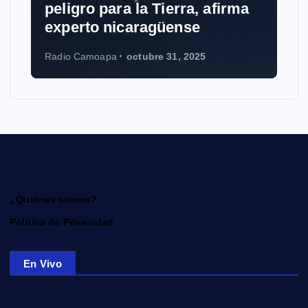
eligro para la Tierra, afirma
Grokipe
xperto nicaragüense
Wikiped
dio Camoapa
octubre 31, 2025
Radio Camo
¿Quiénes somos?
Política de Privacidad
En Vivo