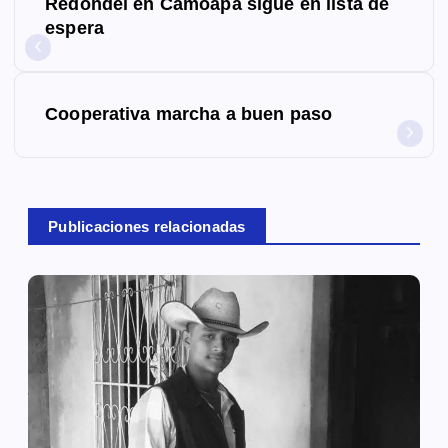
Redondel en Camoapa sigue en lista de
a
espera
v
e
Cooperativa marcha a buen paso
g
a
c
Publicaciones relacionadas
i
ó
n
d
e