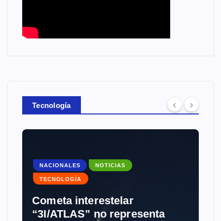
Tecnología
NACIONALES
NOTICIAS
TECNOLOGÍA
ometa interestelar
NOTICIAS
3I/ATLAS” no representa