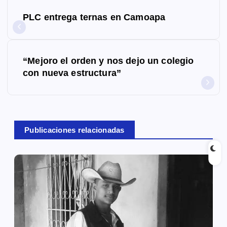
N
PLC entrega ternas en Camoapa
a
v
“Mejoro el orden y nos dejo un colegio
e
con nueva estructura”
g
a
c
Publicaciones relacionadas
i
ó
n
d