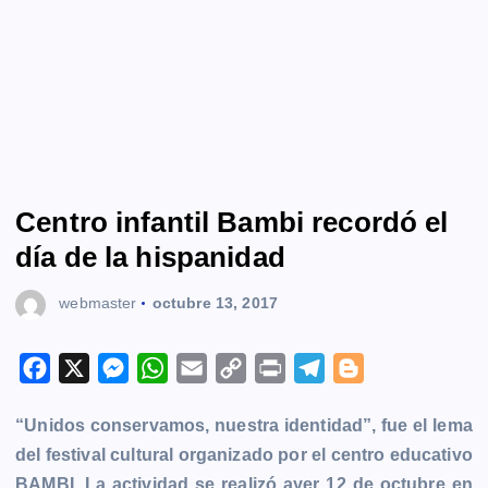
Centro infantil Bambi recordó el
día de la hispanidad
webmaster
octubre 13, 2017
F
X
M
W
E
C
P
T
B
a
e
h
m
o
r
e
l
“Unidos conservamos, nuestra identidad”, fue el lema
c
s
a
a
p
i
l
o
del festival cultural organizado por el centro educativo
e
s
t
i
y
n
e
g
BAMBI. La actividad se realizó ayer 12 de octubre en