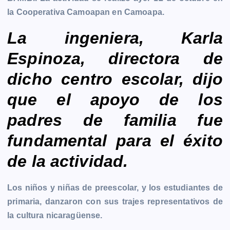
b
e
s
l
L
t
g
g
la Cooperativa Camoapan en Camoapa.
o
n
A
i
r
e
o
g
p
n
a
r
La ingeniera, Karla
k
e
p
k
m
Espinoza, directora de
r
dicho centro escolar, dijo
que el apoyo de los
padres de familia fue
fundamental para el éxito
de la actividad.
Los niños y niñas de preescolar, y los estudiantes de
primaria, danzaron con sus trajes representativos de
la cultura nicaragüense.