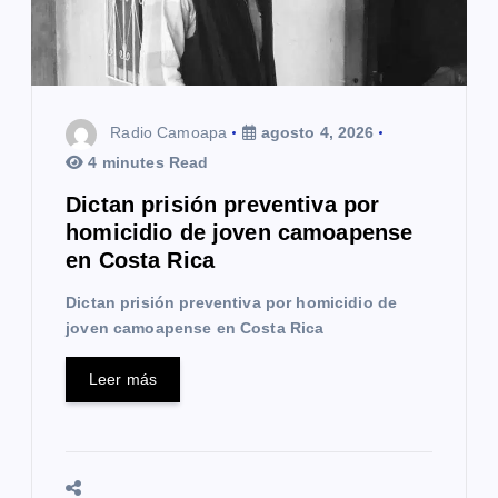
e
e
n
t
Radio Camoapa
agosto 4, 2026
4 minutes Read
r
Dictan prisión preventiva por
a
homicidio de joven camoapense
en Costa Rica
d
Dictan prisión preventiva por homicidio de
a
joven camoapense en Costa Rica
s
Leer más