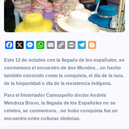
F
X
M
W
E
C
P
T
B
a
e
h
m
o
r
e
l
Este 12 de octubre con la llegada de los españoles, se
c
s
a
a
p
i
l
o
conmemora el encuentro de dos Mundos…un hecho
e
s
t
i
y
n
e
g
también conocido como la conquista, el día de la raza,
b
e
s
l
L
t
g
g
de la hispanidad o día de la resistencia indígena.
o
n
A
i
r
e
o
g
p
n
a
r
Para el historiador Camoapeño doctor Andrés
k
e
p
k
m
Mendoza Bravo, la llegada de los Españoles no se
r
celebra, se conmemora…no hubo conquista fue un
encuentro entre culturas distintas.