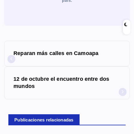
país.
N
Reparan más calles en Camoapa
a
v
12 de octubre el encuentro entre dos
e
mundos
g
a
c
Publicaciones relacionadas
i