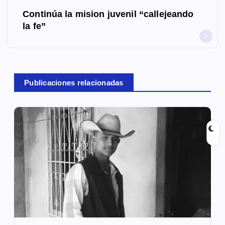
Continúa la mision juvenil “callejeando
e
la fe”
g
a
c
Publicaciones relacionadas
i
ó
n
d
e
e
n