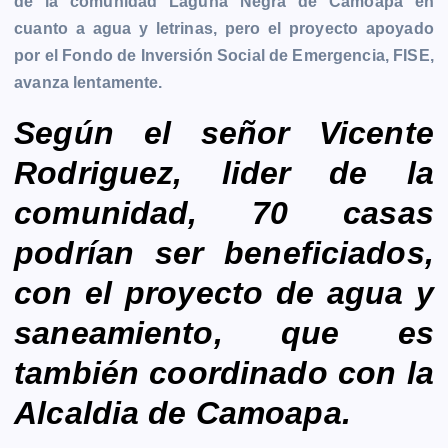
de la comunidad Laguna Negra de Camoapa en
e
s
t
i
y
n
e
g
cuanto a agua y letrinas, pero el proyecto apoyado
b
e
s
l
L
t
g
g
por el Fondo de Inversión Social de Emergencia, FISE,
o
n
A
i
r
e
avanza lentamente.
o
g
p
n
a
r
k
e
p
k
m
Según el señor Vicente
r
Rodriguez, lider de la
comunidad, 70 casas
podrían ser beneficiados,
con el proyecto de agua y
saneamiento, que es
también coordinado con la
Alcaldia de Camoapa.