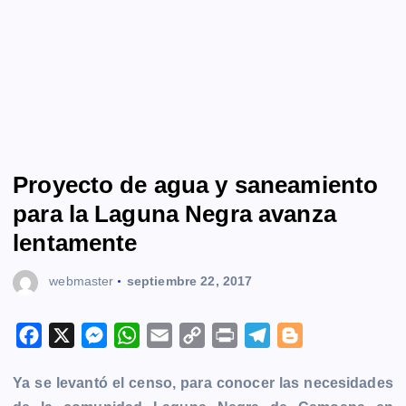
Proyecto de agua y saneamiento
para la Laguna Negra avanza
lentamente
webmaster
septiembre 22, 2017
F
X
M
W
E
C
P
T
B
a
e
h
m
o
r
e
l
Ya se levantó el censo, para conocer las necesidades
c
s
a
a
p
i
l
o