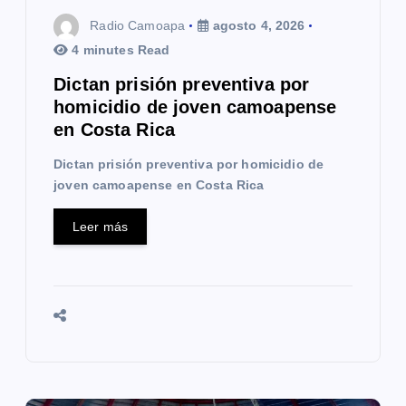
t
Radio Camoapa
agosto 4, 2026
4 minutes Read
r
Dictan prisión preventiva por
a
homicidio de joven camoapense
en Costa Rica
d
Dictan prisión preventiva por homicidio de
a
joven camoapense en Costa Rica
s
Leer más