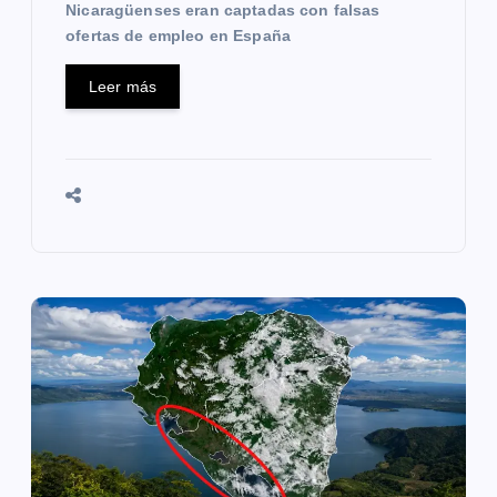
Nicaragüenses eran captadas con falsas
s
ofertas de empleo en España
Leer más