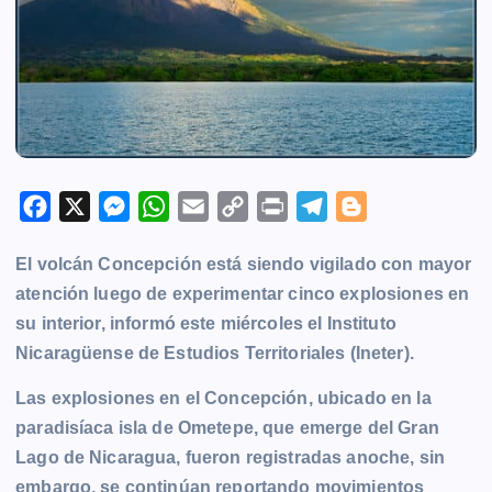
F
X
M
W
E
C
P
T
B
a
e
h
m
o
r
e
l
El volcán Concepción está siendo vigilado con mayor
c
s
a
a
p
i
l
o
atención luego de experimentar cinco explosiones en
e
s
t
i
y
n
e
g
su interior, informó este miércoles el Instituto
b
e
s
l
L
t
g
g
Nicaragüense de Estudios Territoriales (Ineter).
o
n
A
i
r
e
o
g
p
n
a
r
Las explosiones en el Concepción, ubicado en la
k
e
p
k
m
paradisíaca isla de Ometepe, que emerge del Gran
r
Lago de Nicaragua, fueron registradas anoche, sin
embargo, se continúan reportando movimientos