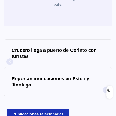
país.
N
Crucero llega a puerto de Corinto con
a
turistas
v
e
Reportan inundaciones en Estelí y
g
Jinotega
a
c
Publicaciones relacionadas