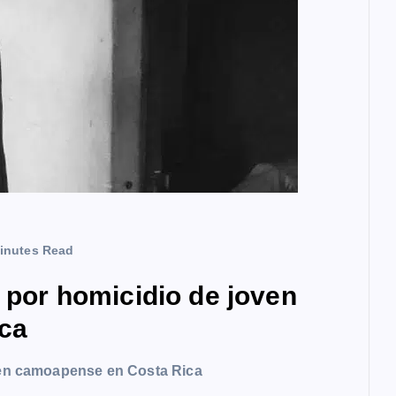
inutes Read
a por homicidio de joven
ca
oven camoapense en Costa Rica