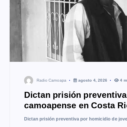
d
a
s
Radio Camoapa
agosto 4, 2026
4 m
Dictan prisión preventiv
camoapense en Costa Ri
Dictan prisión preventiva por homicidio de j