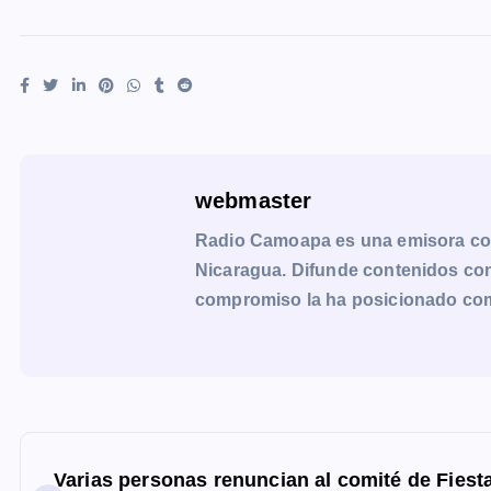
webmaster
Radio Camoapa es una emisora co
Nicaragua. Difunde contenidos con 
compromiso la ha posicionado como 
N
a
Varias personas renuncian al comité de Fies