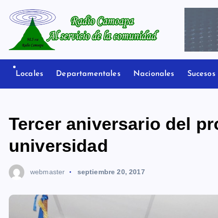
S
a
l
t
Radio Camoapa
a
r
Locales
Departamentales
Nacionales
Sucesos
a
l
c
Tercer aniversario del p
o
n
universidad
t
e
webmaster
septiembre 20, 2017
n
i
d
o