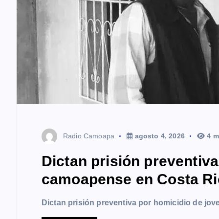
d
a
s
Radio Camoapa
agosto 4, 2026
4 m
Dictan prisión preventiv
camoapense en Costa Ri
Dictan prisión preventiva por homicidio de j