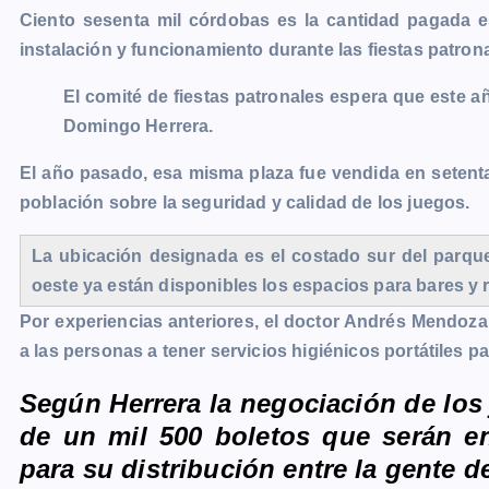
Ciento sesenta mil córdobas es la cantidad pagada 
c
s
a
a
p
i
l
o
instalación y funcionamiento durante las fiestas patron
e
s
t
i
y
n
e
g
b
e
s
l
L
t
g
g
El comité de fiestas patronales espera que este a
o
n
A
i
r
e
Domingo Herrera.
o
g
p
n
a
r
El año pasado, esa misma plaza fue vendida en setent
k
e
p
k
m
población sobre la seguridad y calidad de los juegos.
r
La ubicación designada es el costado sur del parqu
oeste ya están disponibles los espacios para bares y r
Por experiencias anteriores, el doctor Andrés Mendoza,
a las personas a tener servicios higiénicos portátiles p
Según Herrera la negociación de los
de un mil 500 boletos que serán e
para su distribución entre la gente d