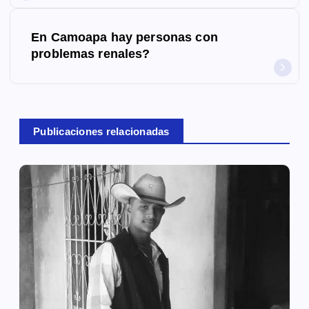
v
e
En Camoapa hay personas con
g
problemas renales?
a
c
Publicaciones relacionadas
i
ó
n
d
e
e
n