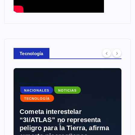
Tecnología
LES
NOTICIAS
GÍA
interestelar
NOTICIAS
TECN
LAS” no representa
 para la Tierra, afirma
Grokipedia: M