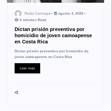
t
Radio Camoapa
agosto 4, 2026
r
4 minutes Read
a
Dictan prisión preventiva por
homicidio de joven camoapense
d
en Costa Rica
a
Dictan prisión preventiva por homicidio de
s
joven camoapense en Costa Rica
Leer más