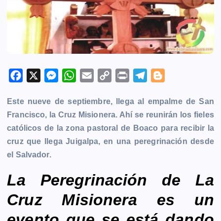
F
X
M
W
E
C
P
T
B
a
e
h
m
o
r
e
l
Este nueve de septiembre, llega al empalme de San
c
s
a
a
p
i
l
o
Francisco, la Cruz Misionera. Ahí se reunirán los fieles
e
s
t
i
y
n
e
g
católicos de la zona pastoral de
Boaco
para recibir la
b
e
s
l
L
t
g
g
cruz que llega Juigalpa, en una peregrinación desde
o
n
A
i
r
e
el Salvador.
o
g
p
n
a
r
k
e
p
k
m
La Peregrinación de La
r
Cruz Misionera es un
evento que se está dando