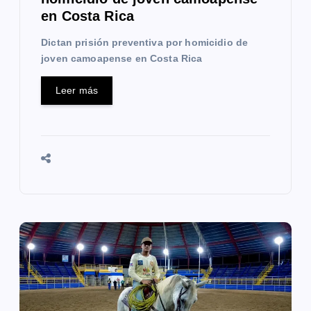
d
en Costa Rica
a
Dictan prisión preventiva por homicidio de
s
joven camoapense en Costa Rica
Leer más