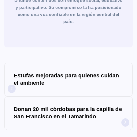
Difunde contenidos con enfoque social, educativo
y participativo. Su compromiso la ha posicionado
como una voz confiable en la región central del
país.
N
Estufas mejoradas para quienes cuidan
a
el ambiente
v
e
Donan 20 mil córdobas para la capilla de
g
San Francisco en el Tamarindo
a