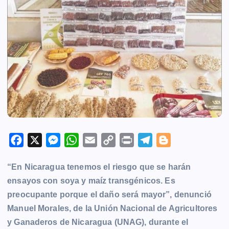
F
X
M
W
E
C
P
T
B
a
e
h
m
o
r
e
l
“En Nicaragua tenemos el riesgo que se harán
c
s
a
a
p
i
l
o
ensayos con soya y maíz transgénicos. Es
e
s
t
i
y
n
e
g
preocupante porque el daño será mayor”, denunció
b
e
s
l
L
t
g
g
Manuel Morales, de la Unión Nacional de Agricultores
o
n
A
i
r
e
y Ganaderos de Nicaragua (UNAG), durante el
o
g
p
n
a
r