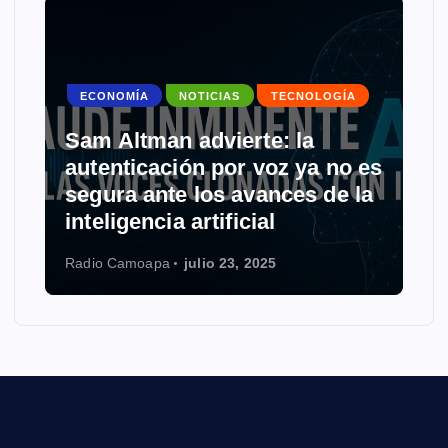
NOTICIAS
SALUD
TECNOLOGÍA
s
Uso del celular en la niñez:
herramienta útil con riesgos
ocultos
Radio Camoapa
julio 22, 2025