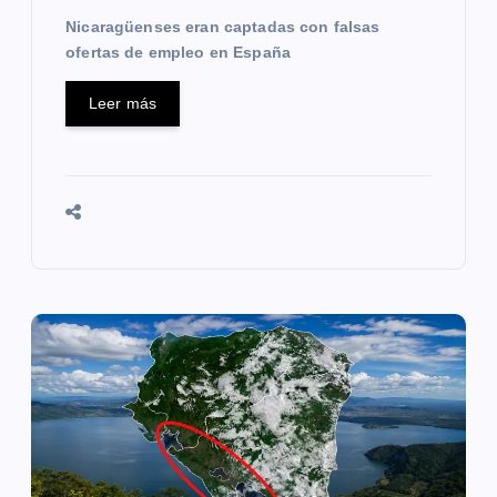
a
Nicaragüenses eran captadas con falsas
s
ofertas de empleo en España
Leer más