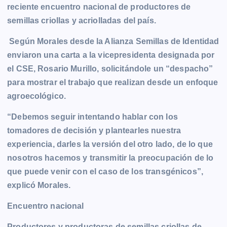
reciente encuentro nacional de productores de
k
e
p
k
m
semillas criollas y acriolladas del país.
r
Según Morales desde la Alianza Semillas de Identidad
enviaron una carta a la vicepresidenta designada por
el CSE, Rosario Murillo, solicitándole un “despacho”
para mostrar el trabajo que realizan desde un enfoque
agroecológico.
“Debemos seguir intentando hablar con los
tomadores de decisión y plantearles nuestra
experiencia, darles la versión del otro lado, de lo que
nosotros hacemos y transmitir la preocupación de lo
que puede venir con el caso de los transgénicos”,
explicó Morales.
Encuentro nacional
Productores y productoras de semillas criollas de