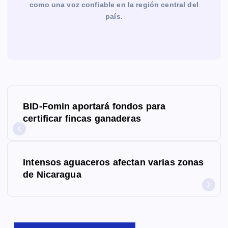
como una voz confiable en la región central del
país.
N
BID-Fomin aportará fondos para
a
certificar fincas ganaderas
v
e
Intensos aguaceros afectan varias zonas
g
de Nicaragua
a
c