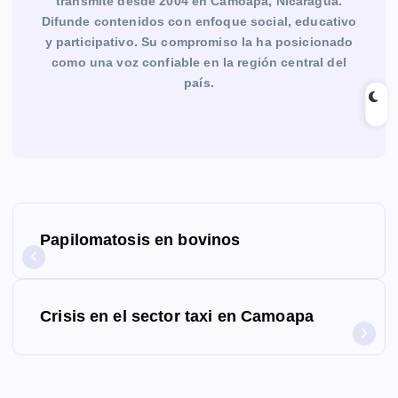
transmite desde 2004 en Camoapa, Nicaragua.
Difunde contenidos con enfoque social, educativo
y participativo. Su compromiso la ha posicionado
como una voz confiable en la región central del
país.
N
Papilomatosis en bovinos
a
v
Crisis en el sector taxi en Camoapa
e
g
a