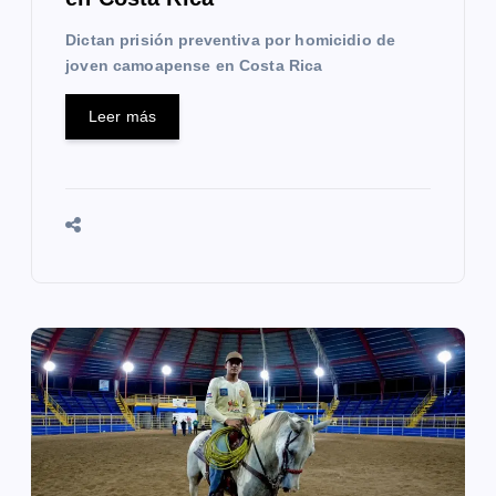
d
Dictan prisión preventiva por homicidio de
joven camoapense en Costa Rica
a
s
Leer más