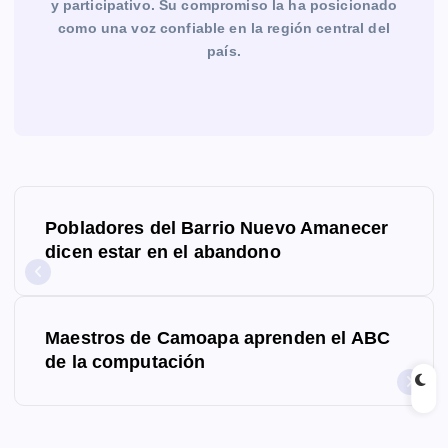
y participativo. Su compromiso la ha posicionado
como una voz confiable en la región central del
país.
N
Pobladores del Barrio Nuevo Amanecer
a
dicen estar en el abandono
v
e
Maestros de Camoapa aprenden el ABC
g
de la computación
a
c