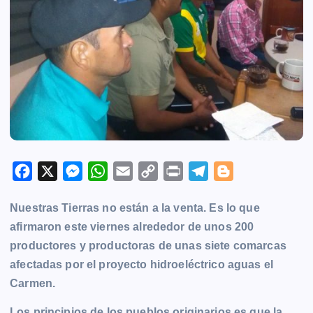
F
X
M
W
E
C
P
T
B
a
e
h
m
o
r
e
l
Nuestras Tierras no están a la venta. Es lo que
c
s
a
a
p
i
l
o
afirmaron este viernes alrededor de unos 200
e
s
t
i
y
n
e
g
productores y productoras de unas siete comarcas
b
e
s
l
L
t
g
g
afectadas por el proyecto hidroeléctrico aguas el
o
n
A
i
r
e
Carmen.
o
g
p
n
a
r
k
e
p
k
m
Los principios de los pueblos originarios es que la