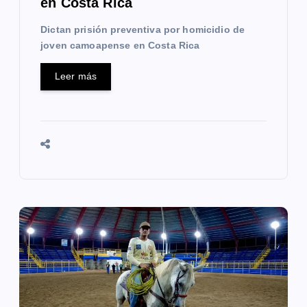
en Costa Rica
a
Dictan prisión preventiva por homicidio de
s
joven camoapense en Costa Rica
Leer más