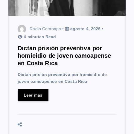
n
t
Radio Camoapa
agosto 4, 2026
r
4 minutes Read
a
Dictan prisión preventiva por
homicidio de joven camoapense
d
en Costa Rica
a
Dictan prisión preventiva por homicidio de
s
joven camoapense en Costa Rica
Leer más