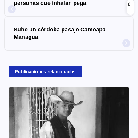
a
personas que inhalan pega
v
e
Sube un córdoba pasaje Camoapa-
g
Managua
a
c
Publicaciones relacionadas
i
ó
n
d
e
e