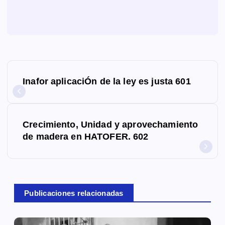
N
Inafor aplicaciÓn de la ley es justa 601
a
v
Crecimiento, Unidad y aprovechamiento
e
de madera en HATOFER. 602
g
a
c
Publicaciones relacionadas
i