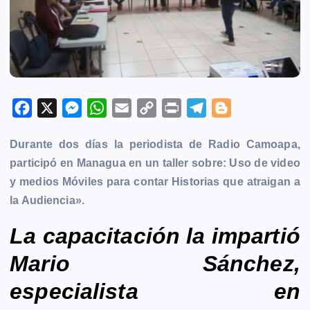
F
X
M
W
E
C
P
T
B
a
e
h
m
o
r
e
l
Durante dos días la periodista de Radio
Camoapa
,
c
s
a
a
p
i
l
o
participó en
Managua
en un taller sobre: Uso de video
e
s
t
i
y
n
e
g
y medios Móviles para contar Historias que atraigan a
b
e
s
l
L
t
g
g
la Audiencia».
o
n
A
i
r
e
o
g
p
n
a
r
La capacitación la impartió
k
e
p
k
m
Mario Sánchez,
r
especialista en