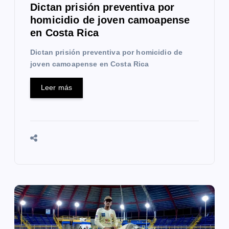
a
Dictan prisión preventiva por
homicidio de joven camoapense
d
en Costa Rica
a
Dictan prisión preventiva por homicidio de
s
joven camoapense en Costa Rica
Leer más