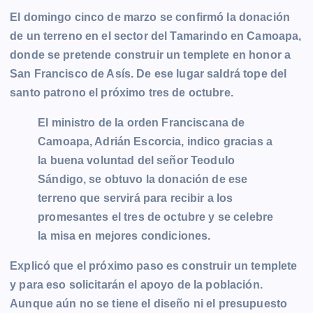
El domingo cinco de marzo se confirmó la donación
c
s
a
a
p
i
l
o
de un terreno en el sector del Tamarindo en Camoapa,
e
s
t
i
y
n
e
g
donde se pretende construir un templete en honor a
b
e
s
l
L
t
g
g
San Francisco de Asís. De ese lugar saldrá tope del
o
n
A
i
r
e
santo patrono el próximo tres de octubre.
o
g
p
n
a
r
k
e
p
k
m
El ministro de la orden Franciscana de
r
Camoapa, Adrián Escorcia, indico gracias a
la buena voluntad del señor Teodulo
Sándigo, se obtuvo la donación de ese
terreno que servirá para recibir a los
promesantes el tres de octubre y se celebre
la misa en mejores condiciones.
Explicó que el próximo paso es construir un templete
y para eso solicitarán el apoyo de la población.
Aunque aún no se tiene el diseño ni el presupuesto