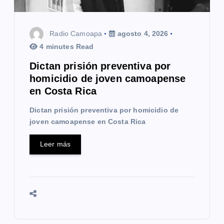
n
t
Radio Camoapa
agosto 4, 2026
4 minutes Read
r
Dictan prisión preventiva por
a
homicidio de joven camoapense
en Costa Rica
d
Dictan prisión preventiva por homicidio de
a
joven camoapense en Costa Rica
s
Leer más