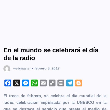
En el mundo se celebrará el día
de la radio
webmaster
febrero 8, 2017
F
X
M
W
E
C
P
T
B
a
e
h
m
o
r
e
l
El trece de febrero, se celebra el día mundial de la
c
s
a
a
p
i
l
o
radio, celebración impulsada por la
UNESCO
en la
e
s
t
i
y
n
e
g
que se destaca el servicio que presta el medio de