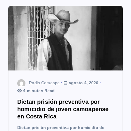
ó
n
d
e
e
n
t
Radio Camoapa
agosto 4, 2026
r
4 minutes Read
a
Dictan prisión preventiva por
homicidio de joven camoapense
d
en Costa Rica
a
Dictan prisión preventiva por homicidio de