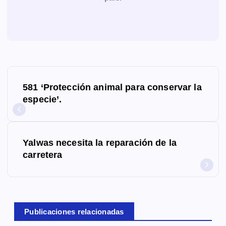
N
581 ‘Protección animal para conservar la
a
especie’.
v
e
Yalwas necesita la reparación de la
g
carretera
a
c
Publicaciones relacionadas
i