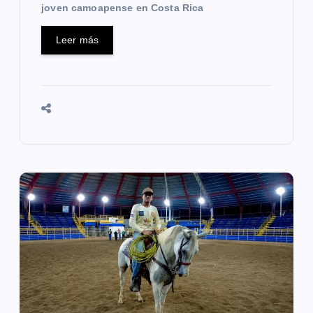
s
joven camoapense en Costa Rica
Leer más