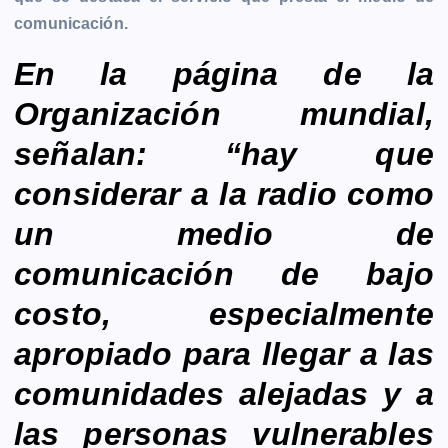
b
e
s
l
L
t
g
g
comunicación.
o
n
A
i
r
e
o
g
p
n
a
r
En la página de la
k
e
p
k
m
Organización mundial,
r
señalan: “hay que
considerar a la radio como
un medio de
comunicación de bajo
costo, especialmente
apropiado para llegar a las
comunidades alejadas y a
las personas vulnerables