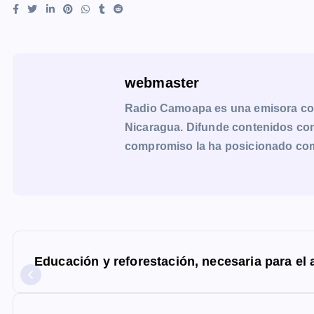
webmaster
Radio Camoapa es una emisora co
Nicaragua. Difunde contenidos con 
compromiso la ha posicionado como 
N
a
Educación y reforestación, necesaria para el 
v
e