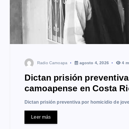
s
Radio Camoapa
agosto 4, 2026
4 m
Dictan prisión preventiv
camoapense en Costa Ri
Dictan prisión preventiva por homicidio de j
Leer más