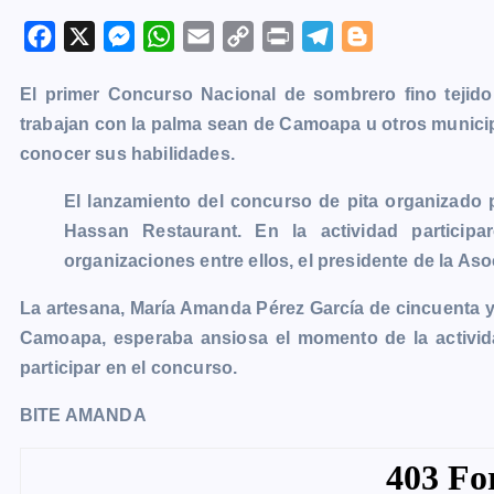
F
X
M
W
E
C
P
T
B
a
e
h
m
o
r
e
l
El primer Concurso Nacional de sombrero fino tejido
c
s
a
a
p
i
l
o
trabajan con la palma sean de
Camoapa
u otros munici
e
s
t
i
y
n
e
g
conocer sus habilidades.
b
e
s
l
L
t
g
g
o
n
A
i
r
e
El lanzamiento del concurso de pita organizado
o
g
p
n
a
r
Hassan Restaurant. En la actividad participa
k
e
p
k
m
organizaciones entre ellos, el presidente de la As
r
La artesana, María Amanda Pérez García de cincuenta
Camoapa, esperaba ansiosa el momento de la activid
participar en el concurso.
BITE AMANDA