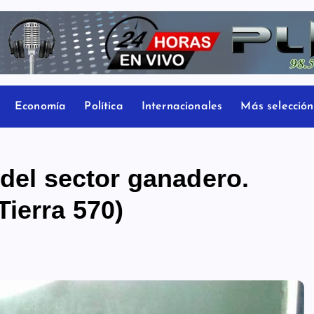
Economía
Política
Internacionales
Más selección
 del sector ganadero.
ierra 570)