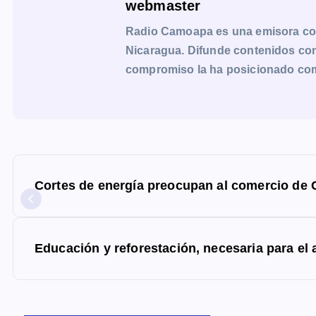
webmaster
Radio Camoapa es una emisora co
Nicaragua. Difunde contenidos con 
compromiso la ha posicionado como 
N
a
Cortes de energía preocupan al comercio de
v
e
g
Educación y reforestación, necesaria para el 
a
c
i