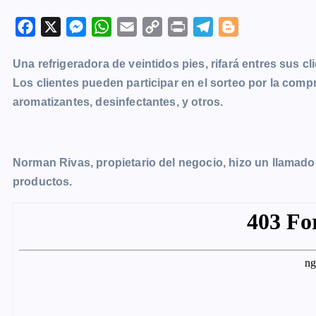
F
X
M
W
E
C
P
T
B
a
e
h
m
o
r
e
l
Una refrigeradora de veintidos pies, rifará entres sus 
c
s
a
a
p
i
l
o
Los clientes pueden participar en el sorteo por la com
e
s
t
i
y
n
e
g
aromatizantes, desinfectantes, y otros.
b
e
s
l
L
t
g
g
o
n
A
i
r
e
o
g
p
n
a
r
Norman Rivas, propietario del negocio, hizo un llamado a 
k
e
p
k
m
productos.
r