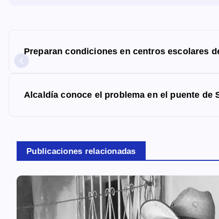
N
a
Preparan condiciones en centros escolares 
v
e
g
Alcaldía conoce el problema en el puente de 
a
c
i
Publicaciones relacionadas
ó
n
d
e
e