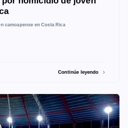
a por homicidio de joven
ca
oven camoapense en Costa Rica
Continúe leyendo